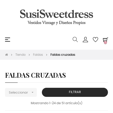
Navegación
☰
0
de
palanca
Tienda
Faldas
Faldas cruzadas
FALDAS CRUZADAS

FILTRAR
Seleccionar
Mostrando 1-24 de 51 artículo(s)