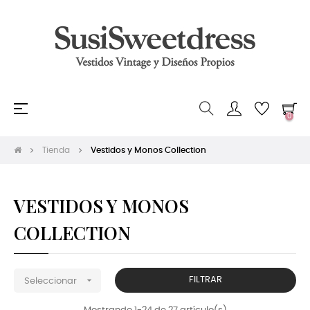
Navegación
☰
0
de
palanca
Tienda
Vestidos y Monos Collection
VESTIDOS Y MONOS
COLLECTION

FILTRAR
Seleccionar