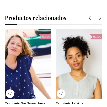
Productos relacionados
‹
›
NUEVO
NUEVO
eta SusiSweetdress...
Camiseta básica...
Camiseta