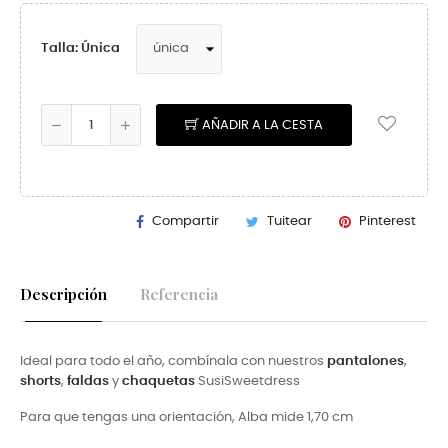
Talla: Única
AÑADIR A LA CESTA
Compartir
Tuitear
Pinterest
Descripción
Referencia
Ideal para todo el año, combínala con nuestros
pantalones
,
shorts
,
faldas
y
chaquetas
SusiSweetdress
Para que tengas una orientación, Alba mide 1,70 cm