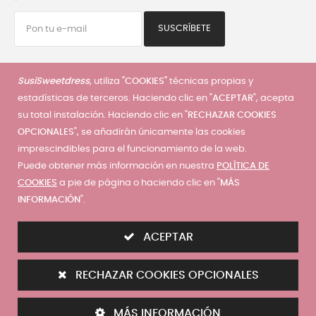
SUSCRÍBETE
He leído y acepto la
política de privacidad
SusiSweetdress
, utiliza
"COOKIES"
técnicas propias y
estadísticas de terceros. Haciendo clic en "
ACEPTAR
", acepta
su total instalación. Haciendo clic en "
RECHAZAR COOKIES
Servicio al cliente
OPCIONALES
", se añadirán únicamente las cookies
imprescindibles para el funcionamiento de la web.
Mi cuenta
|
Mis pedidos
|
Mis direcciones
|
Condiciones de
Puede obtener más información en nuestra
POLÍTICA DE
compra
|
Guía de tallas
|
Precios envios
|
Contáctanos
|
COOKIES
a pie de página o haciendo clic en "
MÁS
Términos y condiciones
|
Política de privacidad
|
Política de
INFORMACIÓN
".
cookies
ACEPTAR
RECHAZAR COOKIES OPCIONALES
© 2025 - SusiSweetdress. Derechos Reservados
MÁS INFORMACIÓN