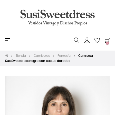
Navegación
☰
0
de
palanca
Tienda
Camisetas
Fantasía
Camiseta
SusiSweetdress negra con cactus dorados