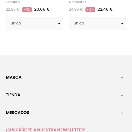
ía
Camisetas
Fantasía
20,66 €
22,46 €
 €
24,95 €
22,95 €
-10%
-10%
MARCA

TIENDA

MERCADOS

¡SUSCRÍBETE A NUESTRA NEWSLETTER!