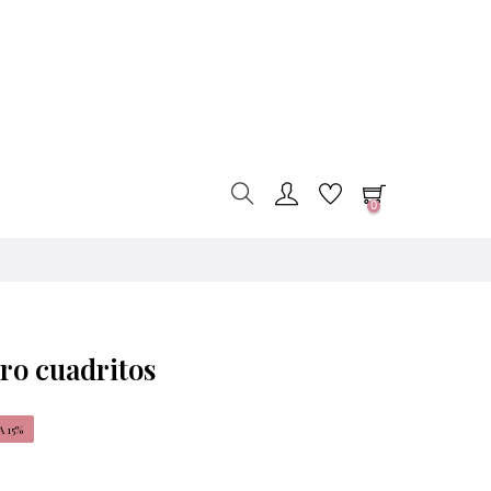
0
ro cuadritos
 15%