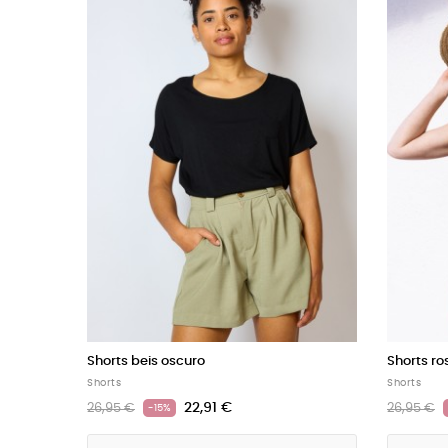
Shorts anaranjados
Shorts r
Shorts
Shorts
21,21 €
24,95 €
24,95 €
-15%