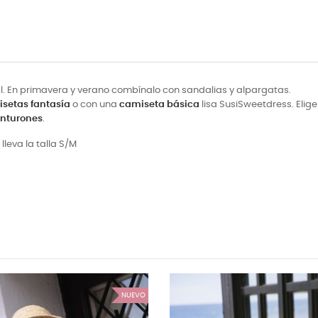
nal. En primavera y verano combínalo con sandalias y alpargatas.
setas fantasía
o con una
camiseta básica
lisa SusiSweetdress. Elig
inturones
.
lleva la talla S/M