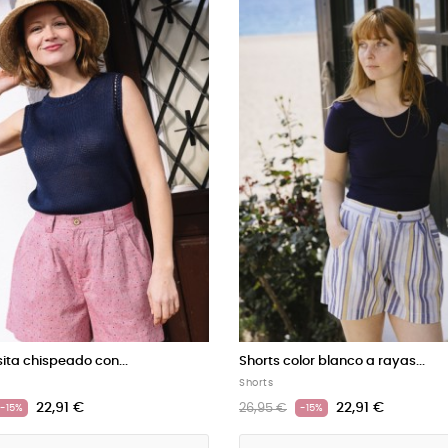
ojos con flores de...
Shorts color azul con...
Shorts
21,21 €
22,91 €
26,95 €
-15%
-15%