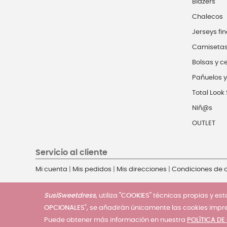
Blazers
Chalecos
Jerseys fin
Camiseta
Bolsas y c
Pañuelos y
Total Look 
Niñ@s
OUTLET
Servicio al cliente
Mi cuenta
|
Mis pedidos
|
Mis direcciones
|
Condiciones de
SusiSweetdress
, utiliza
"COOKIES"
técnicas propias y esta
OPCIONALES
", se añadirán únicamente las cookies impr
Puede obtener más información en nuestra
POLÍTICA DE