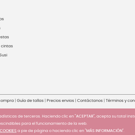
os
s
estas
 cintas
Susi
 compra
|
Guía de tallas
|
Precios envios
|
Contáctanos
|
Términos y con
dísticas de terceros. Haciendo clic en "
ACEPTAR
", acepta su total ins
escindibles para el funcionamiento de la web.
 COOKIES
a pie de página o haciendo clic en "
MÁS INFORMACIÓN
".