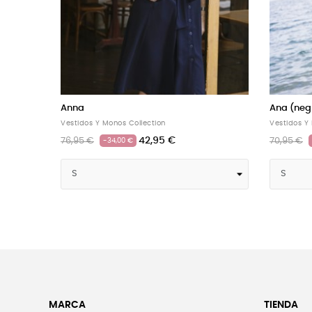
Mono Bibiana
Adriana 
Vestidos Y Monos Collection
Vestidos Y
67,46 €
74,95 €
76,95 €
-10%
MARCA
TIENDA