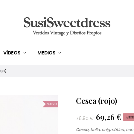
VÍDEOS
MEDIOS
ojo)
Cesca (rojo)
NUEVO
69,26 €
AHOR
76,95 €
Cesca,
bella, enigmática, con u