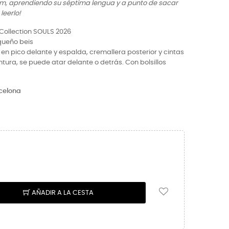
m, aprendiendo su séptima lengua y a punto de sacar
leerlo!
Collection SOULS 2026
queño beis
 en pico delante y espalda, cremallera posterior y cintas
ntura, se puede atar delante o detrás. Con bolsillos
celona
AÑADIR A LA CESTA