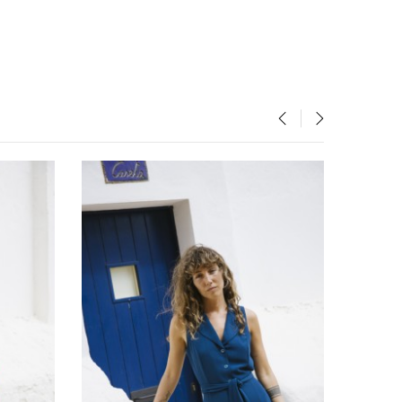
‹
›
OFERTA