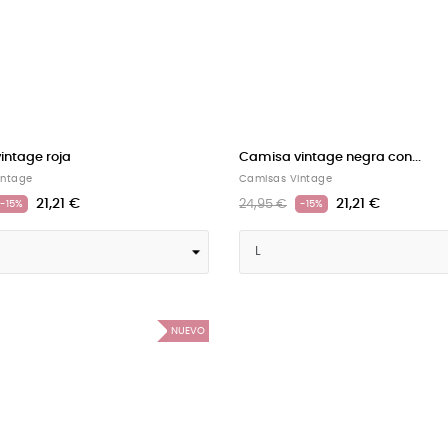
intage roja
Camisa vintage negra con...
intage
Camisas Vintage
21,21 €
21,21 €
24,95 €
-15%
-15%
NUEVO