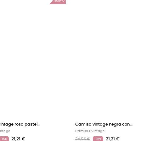
NUEVO
ntage rosa pastel...
Camisa vintage negra con...
intage
Camisas Vintage
21,21 €
21,21 €
24,95 €
-15%
-15%