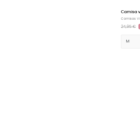
Camisa v
Camisas V
24,95 €