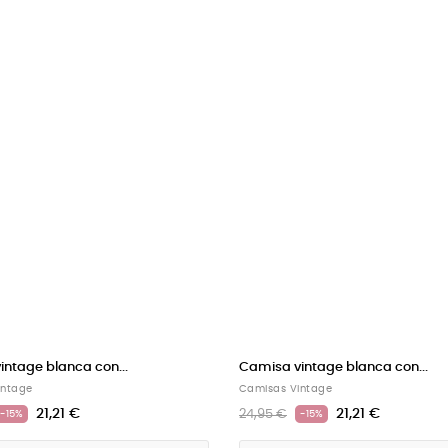
ntage blanca con...
Camisa vintage blanca con...
intage
Camisas Vintage
21,21 €
21,21 €
24,95 €
-15%
-15%