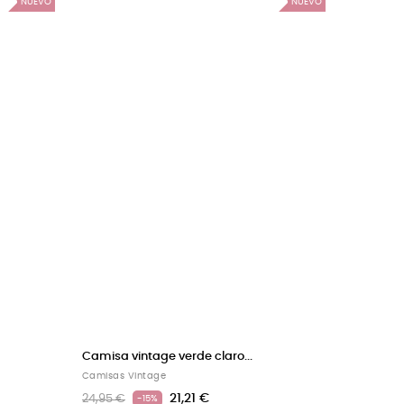
NUEVO
NUEVO
Camisa vintage verde claro...
Camisas Vintage
21,21 €
24,95 €
-15%