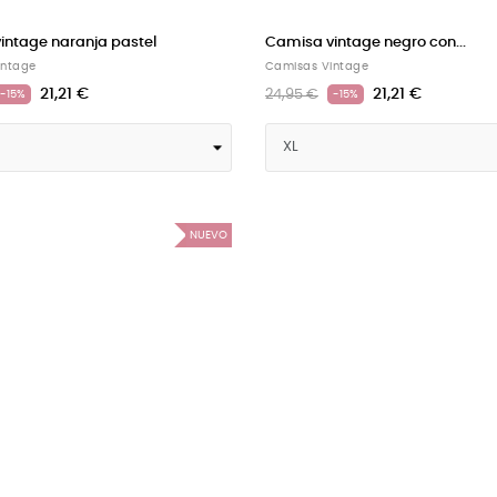
intage naranja pastel
Camisa vintage negro con...
intage
Camisas Vintage
21,21 €
21,21 €
24,95 €
-15%
-15%
NUEVO