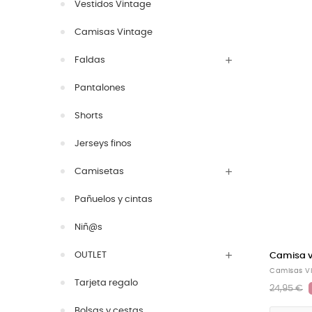
Vestidos Vintage
Camisas Vintage
Faldas
Pantalones
Shorts
Jerseys finos
Camisetas
Pañuelos y cintas
Niñ@s
OUTLET
Camisa vi
Camisas V
Tarjeta regalo
24,95 €
Bolsas y cestas