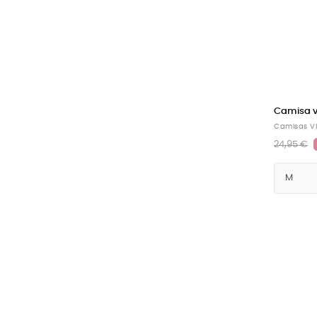
Camisa v
Camisas V
24,95 €