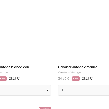
ntage blanca con...
Camisa vintage amarillo...
intage
Camisas Vintage
21,21 €
21,21 €
24,95 €
-15%
-15%