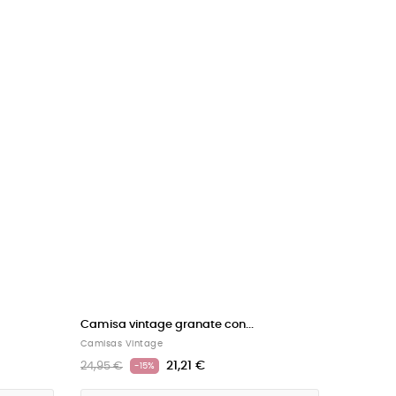
Camisa vintage granate con...
Camisas Vintage
21,21 €
24,95 €
-15%