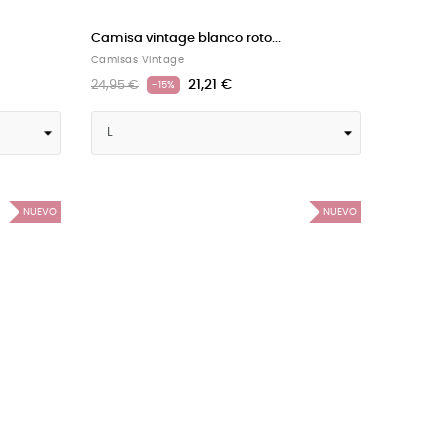
Camisa vintage blanco roto...
Camisas Vintage
21,21 €
24,95 €
-15%
NUEVO
NUEVO