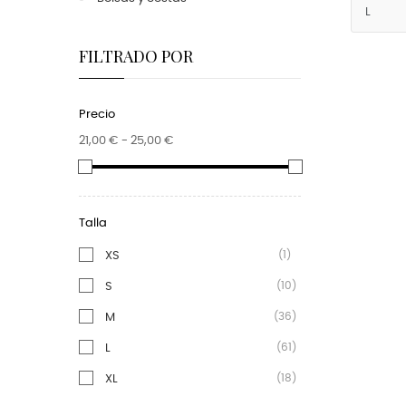
FILTRADO POR
Precio
21,00 € - 25,00 €
Talla
(1)
XS
(10)
S
(36)
M
(61)
L
(18)
XL