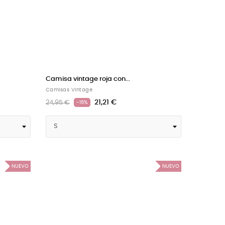
Camisa vintage roja con...
Camisas Vintage
21,21 €
24,95 €
-15%
NUEVO
NUEVO