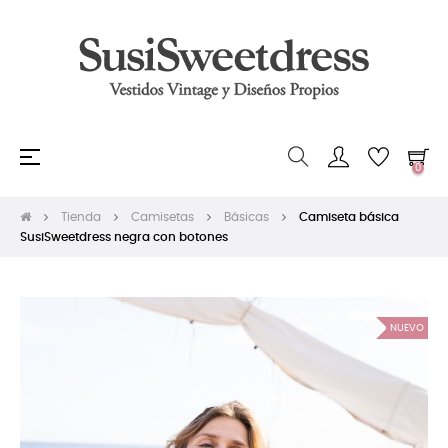
Navegación
☰
0
de
palanca
Tienda
Camisetas
Básicas
Camiseta básica
SusiSweetdress negra con botones
NUEVO