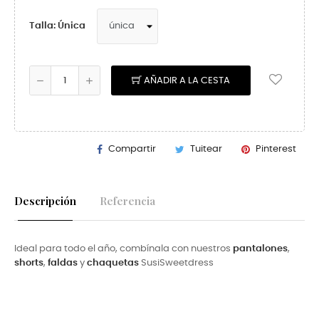
Talla: Única
AÑADIR A LA CESTA
Compartir
Tuitear
Pinterest
Descripción
Referencia
Ideal para todo el año, combínala con nuestros
pantalones
,
shorts
,
faldas
y
chaquetas
SusiSweetdress