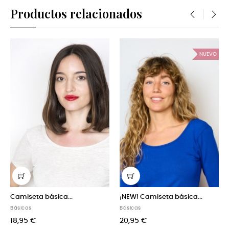
Productos relacionados
‹
›
NUEVO
ca...
¡NEW! Camiseta básica...
Camiseta básica.
Básicas
Básicas
20,95 €
18,95 €