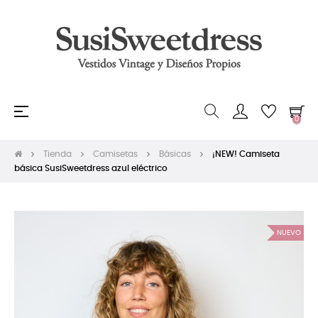
Navegación
☰
0
de
palanca
Tienda
Camisetas
Básicas
¡NEW! Camiseta
básica SusiSweetdress azul eléctrico
NUEVO