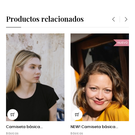
Productos relacionados
‹
›
NUEVO
NEW! Camiseta básica...
Camiseta básica...
¡N
Básicas
Básicas
Bá