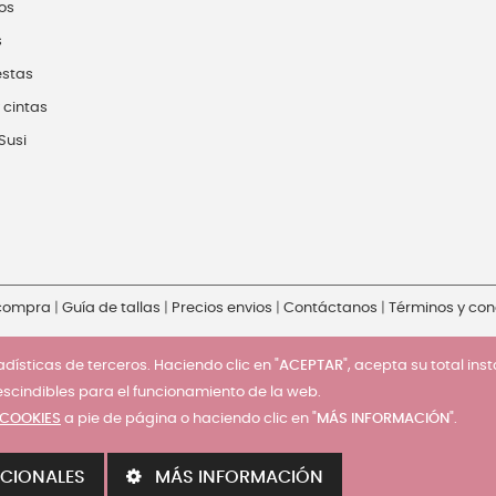
os
s
estas
 cintas
Susi
 compra
|
Guía de tallas
|
Precios envios
|
Contáctanos
|
Términos y con
dísticas de terceros. Haciendo clic en "
ACEPTAR
", acepta su total ins
escindibles para el funcionamiento de la web.
 COOKIES
a pie de página o haciendo clic en "
MÁS INFORMACIÓN
".
CIONALES
MÁS INFORMACIÓN