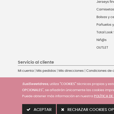
Jerseys fin
Camiseta
Bolsas y c
Pañuelos y
Total Look 
Niñ@s
OUTLET
Servicio al cliente
Mi cuenta
|
Mis pedidos
|
Mis direcciones
|
Condiciones de
SusiSweetdress
, utiliza
"COOKIES"
técnicas propias y esta
OPCIONALES
", se añadirán únicamente las cookies impr
Puede obtener más información en nuestra
POLÍTICA DE
© 2025 - SusiSweetdress. Derechos Reservados
ACEPTAR
RECHAZAR COOKIES OP