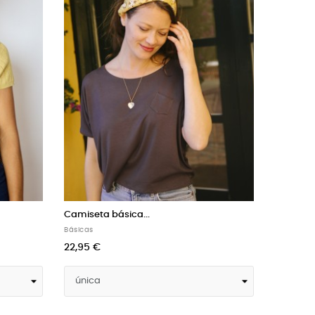
Camiseta básica...
Camise
Camisetas
Básicas
20,66 €
18,95
22,95 €
-10%