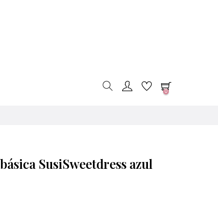
0
básica SusiSweetdress azul