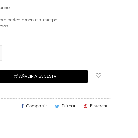
arino
apta perfectamente al cuerpo
etrás
AÑADIR A LA CESTA
Compartir
Tuitear
Pinterest