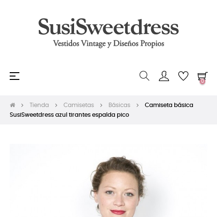
Navegación
☰
0
de
palanca
Tienda
Camisetas
Básicas
Camiseta básica
SusiSweetdress azul tirantes espalda pico