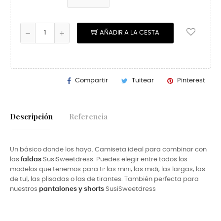
AÑADIR A LA CESTA
Compartir
Tuitear
Pinterest
Descripción
Referencia
Un básico donde los haya. Camiseta ideal para combinar con
las
faldas
SusiSweetdress. Puedes elegir entre todos los
modelos que tenemos para ti: las mini, las midi, las largas, las
de tul, las plisadas o las de tirantes. También perfecta para
nuestros
pantalones y shorts
SusiSweetdress