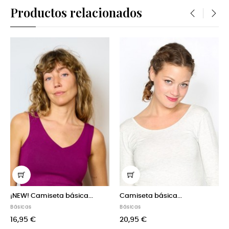
Productos relacionados
‹
›
miseta básica...
Camiseta básica...
Camiseta bá
Básicas
Básicas
20,95 €
22,95 €