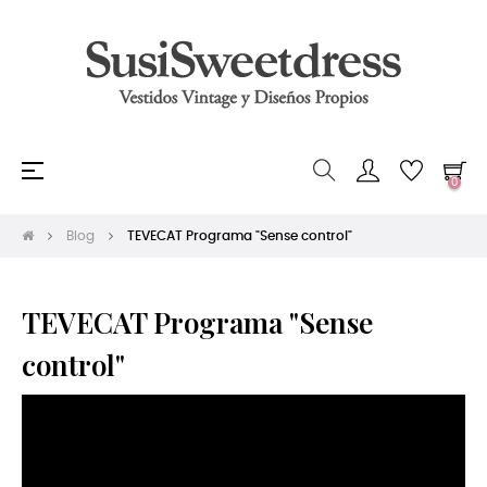
Navegación
☰
0
de
palanca
Blog
TEVECAT Programa "Sense control"
TEVECAT Programa "Sense
control"