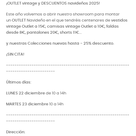
¡OUTLET vintage y DESCUENTOS navideños 2025!
Este año volvemos a abrir nuestro showroom para montar
un
OUTLET
Navideño en el que tendréis centenares de
vestidos
vintage Outlet a 15€
,
camisas vintage Outlet a 10€, faldas
desde 8€, pantalones 20€, shorts 11€...
y nuestras Colecciones nuevas hasta - 25% descuento.
¡SIN CITA!
----------------------------------------------------------
-----------------------
Últimos días:
LUNES 22 diciembre
de 10 a 14h
MARTES 23 diciembre
10 a 14h
----------------------------------------------------------
-----------------------
Dirección: