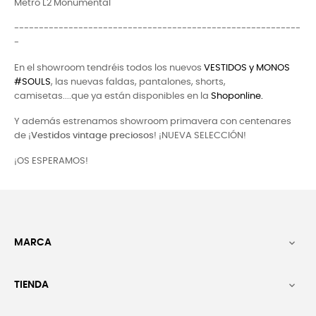
Metro L2 Monumental
----------------------------------------------------------
-
En el showroom tendréis todos los nuevos
VESTIDOS y MONOS
#SOULS
, las nuevas faldas, pantalones, shorts,
camisetas....que ya están disponibles en la
Shoponline.
Y además estrenamos showroom primavera con centenares
de ¡
Vestidos vintage preciosos
! ¡NUEVA SELECCIÓN!
¡OS ESPERAMOS!
MARCA

TIENDA
