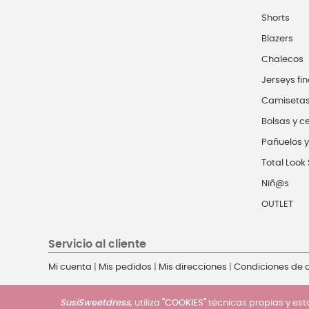
Shorts
Blazers
Chalecos
Jerseys fin
Camiseta
Bolsas y c
Pañuelos y
Total Look 
Niñ@s
OUTLET
Servicio al cliente
Mi cuenta
|
Mis pedidos
|
Mis direcciones
|
Condiciones de
SusiSweetdress
, utiliza
"COOKIES"
técnicas propias y esta