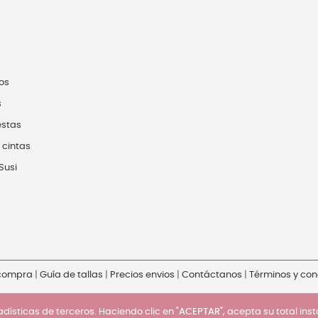
os
s
estas
 cintas
Susi
 compra
|
Guía de tallas
|
Precios envios
|
Contáctanos
|
Términos y con
dísticas de terceros. Haciendo clic en "
ACEPTAR
", acepta su total ins