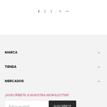
1
2
3
…
5
MARCA

TIENDA

MERCADOS

¡SUSCRÍBETE A NUESTRA NEWSLETTER!
SUSCRÍBETE