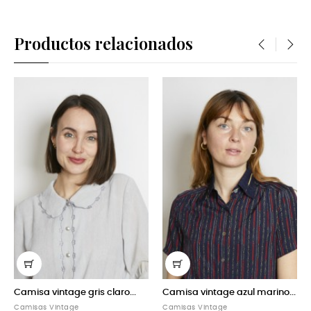
Productos relacionados
‹
›
s claro...
Camisa vintage azul marino...
Camisa vintage beige
Camisas Vintage
Camisas Vintage