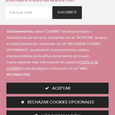
¡SUSCRÍBETE A NUESTRA NEWSLETTER!
SUSCRÍBETE
He leído y acepto la
política de privacidad
SusiSweetdress
, utiliza
"COOKIES"
técnicas propias y
estadísticas de terceros. Haciendo clic en "
ACEPTAR
", acepta
su total instalación. Haciendo clic en "
RECHAZAR COOKIES
Servicio al cliente
OPCIONALES
", se añadirán únicamente las cookies
imprescindibles para el funcionamiento de la web.
Mi cuenta
|
Mis pedidos
|
Mis direcciones
|
Condiciones de
Puede obtener más información en nuestra
POLÍTICA DE
compra
|
Guía de tallas
|
Precios envios
|
Contáctanos
|
COOKIES
a pie de página o haciendo clic en "
MÁS
Términos y condiciones
|
Política de privacidad
|
Política de
INFORMACIÓN
".
cookies
ACEPTAR
RECHAZAR COOKIES OPCIONALES
© 2025 - SusiSweetdress. Derechos Reservados