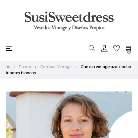
Navegación
☰
0
de
palanca
Tienda
Camisas Vintage
Camisa vintage azul noche
lunares blancos