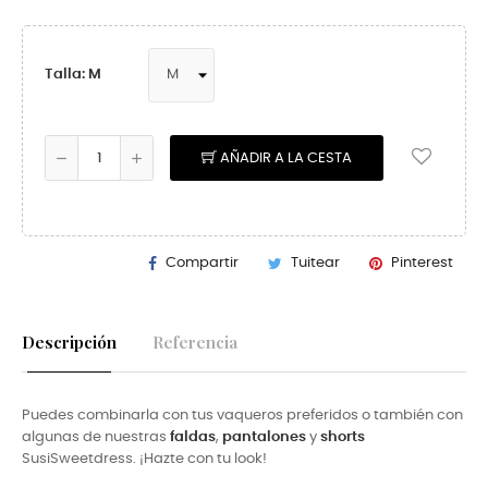
Talla: M
AÑADIR A LA CESTA
Compartir
Tuitear
Pinterest
Descripción
Referencia
Puedes combinarla con tus vaqueros preferidos o también con
algunas de nuestras
faldas
,
pantalones
y
shorts
SusiSweetdress. ¡Hazte con tu look!