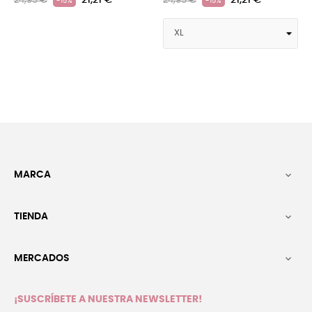
21,21 €
5 €
24,95 
-15%
21,21 €
24,95 €
-15%
MARCA

TIENDA

MERCADOS

¡SUSCRÍBETE A NUESTRA NEWSLETTER!