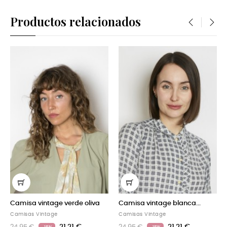
Productos relacionados
‹
›
NUEVO
sa vintage blanca...
Camisa vintage naranja
Camisa 
pastel
sas Vintage
Camisas
Camisas Vintage