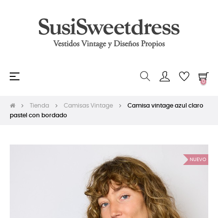
Navegación
☰
0
de
palanca
Tienda
Camisas Vintage
Camisa vintage azul claro
pastel con bordado
NUEVO