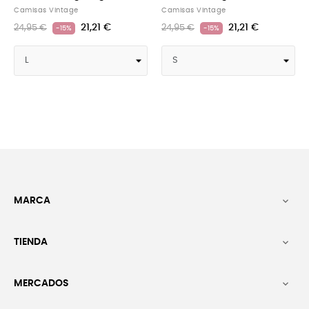
Camisas Vintage
Camisas Vintage
21,21 €
21,21 €
24,95 €
24,95 €
-15%
-15%
MARCA

TIENDA

MERCADOS
