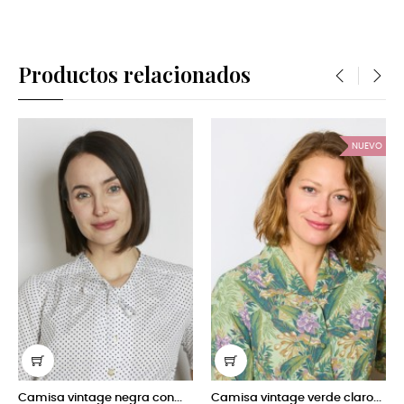
Productos relacionados
‹
›
NUEVO
NU
on...
Camisa vintage verde claro...
Camisa vintage azul con...