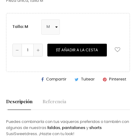
Pieza única, talla M
Talla: M
AÑADIR A LA CESTA
Compartir
Tuitear
Pinterest
Descripción
Referencia
Puedes combinarla con tus vaqueros preferidos o también con
algunas de nuestras
faldas
,
pantalones
y
shorts
SusiSweetdress. ¡Hazte con tu look!