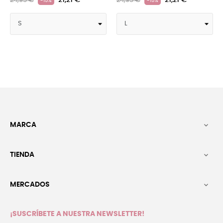
21,21 €
21,21 €
 €
24,95 €
24,95 €
-15%
-15%
MARCA

TIENDA

MERCADOS

¡SUSCRÍBETE A NUESTRA NEWSLETTER!