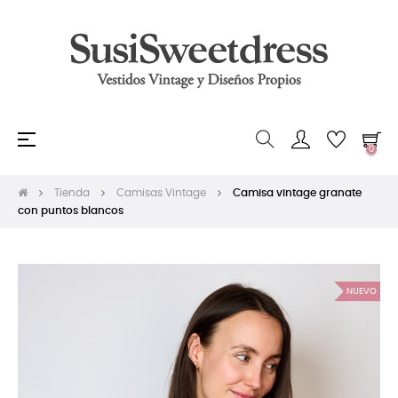
Navegación
☰
0
de
palanca
Tienda
Camisas Vintage
Camisa vintage granate
con puntos blancos
NUEVO