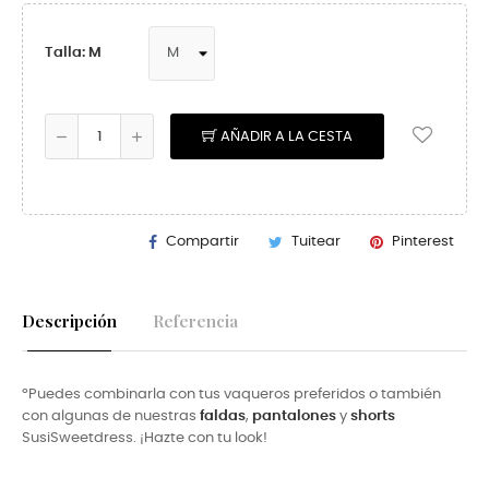
Talla: M
AÑADIR A LA CESTA
Compartir
Tuitear
Pinterest
Descripción
Referencia
ºPuedes combinarla con tus vaqueros preferidos o también
con algunas de nuestras
faldas
,
pantalones
y
shorts
SusiSweetdress. ¡Hazte con tu look!