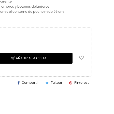
sparente
 hombros y botones delanteros
4 cm y el contorno de pecho mide 96 cm
AÑADIR A LA CESTA
Compartir
Tuitear
Pinterest