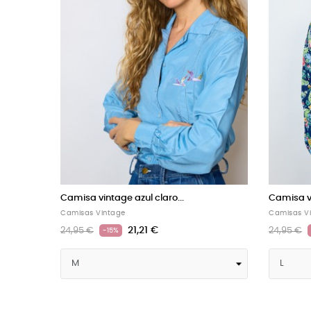
Camisa vintage gris claro...
Camisa
Camisas Vintage
Camisa
21,21 €
24,95 €
24,95 
-15%