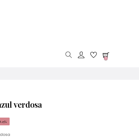
0
azul verdosa
 15%
rdosa