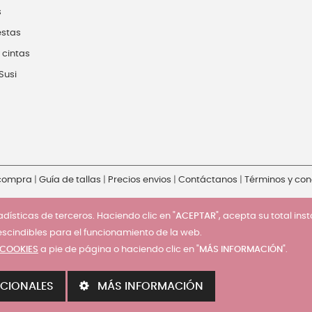
s
estas
 cintas
Susi
 compra
|
Guía de tallas
|
Precios envios
|
Contáctanos
|
Términos y con
dísticas de terceros. Haciendo clic en "
ACEPTAR
", acepta su total ins
escindibles para el funcionamiento de la web.
 COOKIES
a pie de página o haciendo clic en "
MÁS INFORMACIÓN
".
CIONALES
MÁS INFORMACIÓN