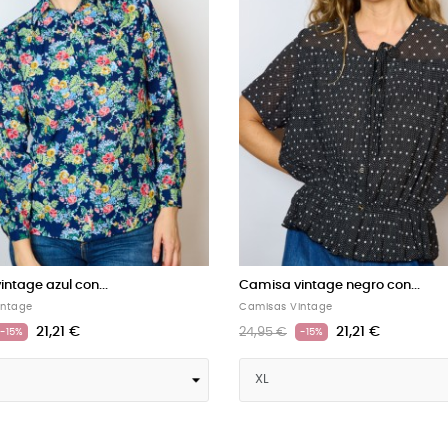
 vintage blanca con...
Camisa vintage amarillo...
s Vintage
Camisas Vintage
21,21 €
21,21 €
€
24,95 €
-15%
-15%