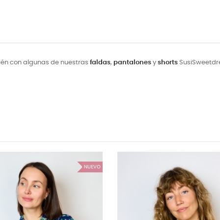
ién con algunas de nuestras
faldas
,
pantalones
y
shorts
SusiSweetdres
NUEVO