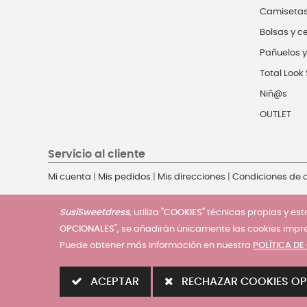
Camiseta
Bolsas y c
Pañuelos y
Total Look 
Niñ@s
OUTLET
Servicio al cliente
Mi cuenta
|
Mis pedidos
|
Mis direcciones
|
Condiciones de
SusiSweetdress
, utiliza
"COOKIES"
técnicas propias y esta
OPCIONALES
", se añadirán únicamente las cookies impr
Puede obtener más información en nuestra
POLÍTICA DE
© 2025 - SusiSweetdress. Derechos Reservados
ACEPTAR
RECHAZAR COOKIES OP