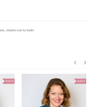
s. ¡Hazte con tu look!
‹
›
NUEVO
NUEVO