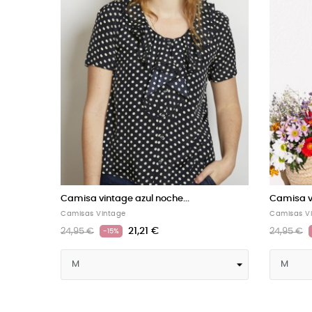
Camisa vintage verde seco...
Camisa
Camisas Vintage
Camisas
21,21 €
24,95 €
24,95 
-15%