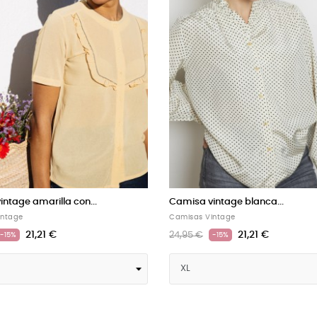
 vintage azul noche...
Camisa vintage verde menta..
 Vintage
Camisas Vintage
21,21 €
21,21 €
€
24,95 €
-15%
-15%