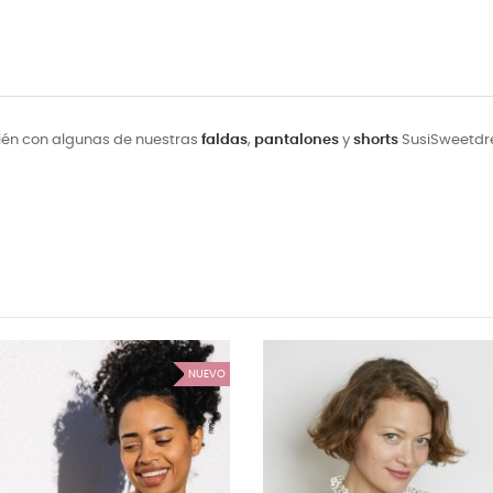
ién con algunas de nuestras
faldas
,
pantalones
y
shorts
SusiSweetdres