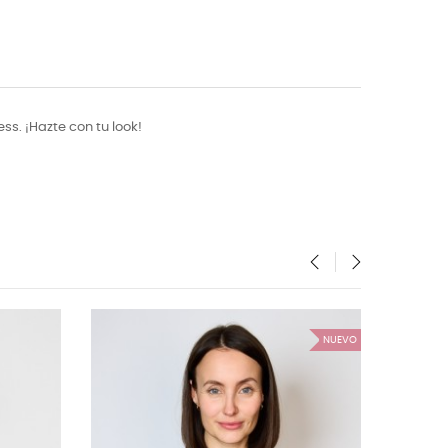
s. ¡Hazte con tu look!
‹
›
NUEVO