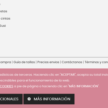
s
estas
 cintas
Susi
 compra
|
Guía de tallas
|
Precios envios
|
Contáctanos
|
Términos y con
dísticas de terceros. Haciendo clic en "
ACEPTAR
", acepta su total ins
escindibles para el funcionamiento de la web.
 COOKIES
a pie de página o haciendo clic en "
MÁS INFORMACIÓN
".
CIONALES
MÁS INFORMACIÓN