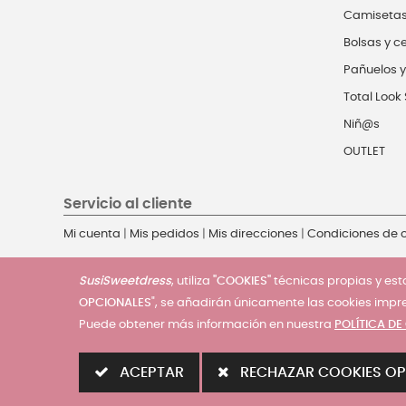
Camiseta
Bolsas y c
Pañuelos y
Total Look 
Niñ@s
OUTLET
Servicio al cliente
Mi cuenta
|
Mis pedidos
|
Mis direcciones
|
Condiciones de
SusiSweetdress
, utiliza
"COOKIES"
técnicas propias y esta
OPCIONALES
", se añadirán únicamente las cookies impr
Puede obtener más información en nuestra
POLÍTICA DE
© 2025 - SusiSweetdress. Derechos Reservados
ACEPTAR
RECHAZAR COOKIES OP