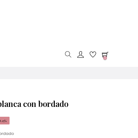
0
blanca con bordado
 15%
bordado