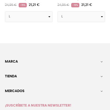
21,21 €
21,21 €
24,95 €
24,95 €
-15%
-15%
-1
MARCA

TIENDA

MERCADOS

¡SUSCRÍBETE A NUESTRA NEWSLETTER!