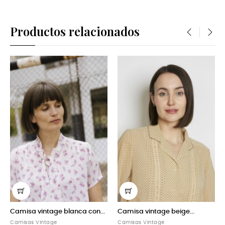
Productos relacionados
‹
›
intage blanca con...
Camisa vintage beige...
Camisa vint
Vintage
Camisas Vintage
Camisas Vint