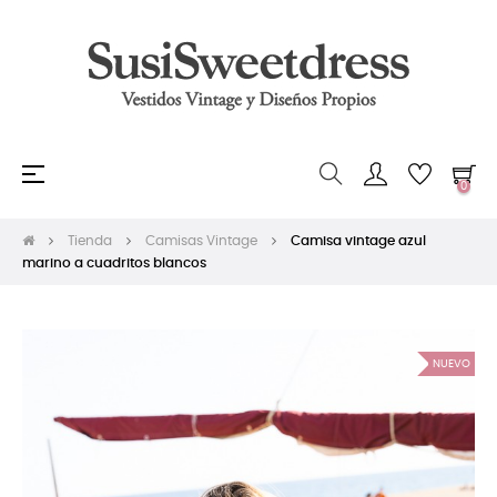
Navegación
☰
0
de
palanca
Tienda
Camisas Vintage
Camisa vintage azul
marino a cuadritos blancos
NUEVO