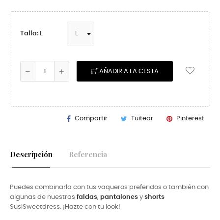
Talla: L
AÑADIR A LA CESTA
Compartir
Tuitear
Pinterest
Descripción
Referencia
Puedes combinarla con tus vaqueros preferidos o también con
algunas de nuestras
faldas
,
pantalones
y
shorts
SusiSweetdress. ¡Hazte con tu look!