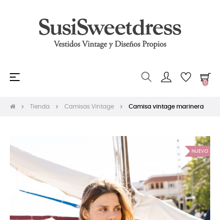
Navegación
☰
0
de
palanca
Tienda
Camisas Vintage
Camisa vintage marinera
NUEVO