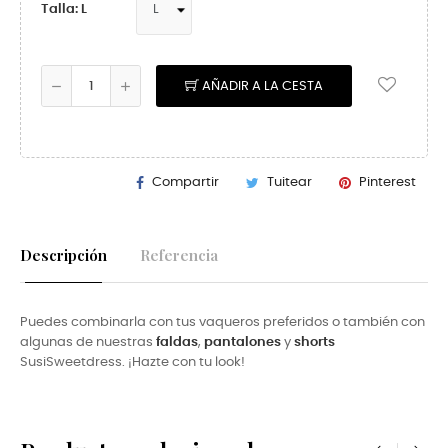
Talla: L
AÑADIR A LA CESTA
Compartir
Tuitear
Pinterest
Descripción
Referencia
Puedes combinarla con tus vaqueros preferidos o también con
algunas de nuestras
faldas
,
pantalones
y
shorts
SusiSweetdress. ¡Hazte con tu look!