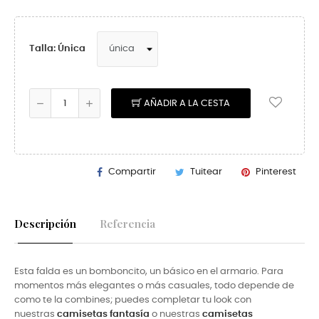
Talla: Única
AÑADIR A LA CESTA
Compartir
Tuitear
Pinterest
Descripción
Referencia
Esta falda es un bomboncito, un básico en el armario. Para
momentos más elegantes o más casuales, todo depende de
como te la combines; puedes completar tu look con
nuestras
camisetas fantasía
o nuestras
camisetas