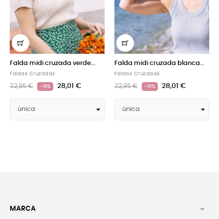
erde...
Falda midi cruzada blanca...
Falda midi cruzada...
Faldas Cruzadas
Faldas Cruzadas
 €
28,01 €
28,01 €
32,95 €
32,95 €
-15%
-15%
MARCA
