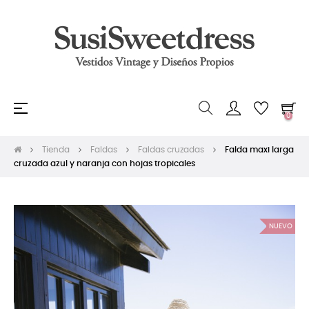
Navegación
☰
0
de
palanca
Tienda
Faldas
Faldas cruzadas
Falda maxi larga
cruzada azul y naranja con hojas tropicales
NUEVO