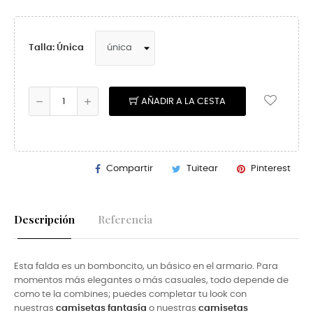
Talla: Única
AÑADIR A LA CESTA
Compartir
Tuitear
Pinterest
Descripción
Referencia
Esta falda es un bomboncito, un básico en el armario. Para
momentos más elegantes o más casuales, todo depende de
como te la combines; puedes completar tu look con
nuestras
camisetas fantasía
o nuestras
camisetas