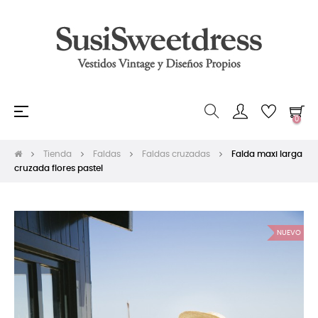
Navegación
☰
0
de
palanca
Tienda
Faldas
Faldas cruzadas
Falda maxi larga
cruzada flores pastel
NUEVO