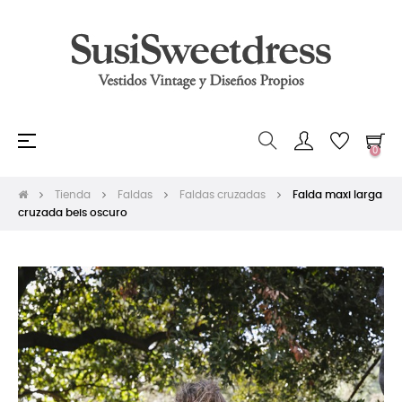
Navegación
☰
0
de
palanca
Tienda
Faldas
Faldas cruzadas
Falda maxi larga
cruzada beis oscuro