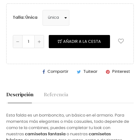
Talla: Única
AÑADIR A LA CESTA
Compartir
Tuitear
Pinterest
Descripción
Referencia
Esta falda es un bomboncito, un básico en el armario. Para
momentos más elegantes o más casuales, todo depende de
como te la combines; puedes completar tu look con
nuestras
camisetas fantasía
o nuestras
camisetas