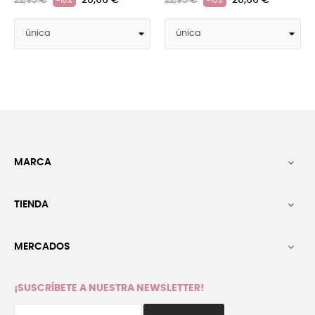
20,66 €
20,66 €
22,95 €
22,95 €
-10%
-10%
MARCA

TIENDA

MERCADOS

¡SUSCRÍBETE A NUESTRA NEWSLETTER!