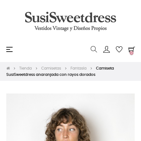
Navegación
☰
0
de
palanca
Tienda
Camisetas
Fantasía
Camiseta
SusiSweetdress anaranjada con rayos dorados