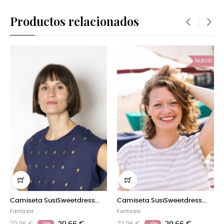
Productos relacionados
‹
›
NUEVO
s...
Camiseta SusiSweetdress...
Camiseta SusiSweetdress..
Fantasía
Fantasía