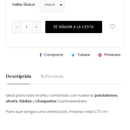
Talla: Única
AÑADIR A LA CESTA
Compartir
Tuitear
Pinterest
Descripción
Referencia
Ideal para todo el año, combínala con nuestros
pantalones
,
shorts
,
faldas
y
chaquetas
SusiSweetdress
Para que tengas una orientación, Viviana mide 1,73 cm