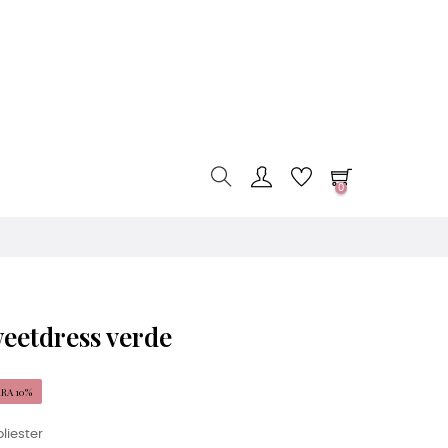
0
eetdress verde
RA 10%
liester