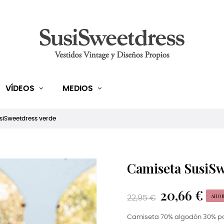
VÍDEOS
MEDIOS
siSweetdress verde
Camiseta SusiSw
20,66 €
AHOR
22,95 €
Camiseta 70% algodón 30% po