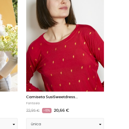
Camiseta SusiSweetdress...
Camiseta
Fantasía
Camiseta
20,66 €
22,95 €
24,95 €
-10%