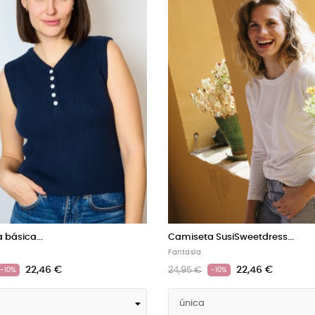
 SusiSweetdress...
Camiseta SusiSweetdress...
Fantasía
20,66 €
20,66 €
22,95 €
-10%
-10%