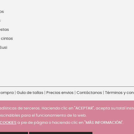
os
s
estas
 cintas
Susi
 compra
|
Guía de tallas
|
Precios envios
|
Contáctanos
|
Términos y con
dísticas de terceros. Haciendo clic en "
ACEPTAR
", acepta su total ins
escindibles para el funcionamiento de la web.
 COOKIES
a pie de página o haciendo clic en "
MÁS INFORMACIÓN
".