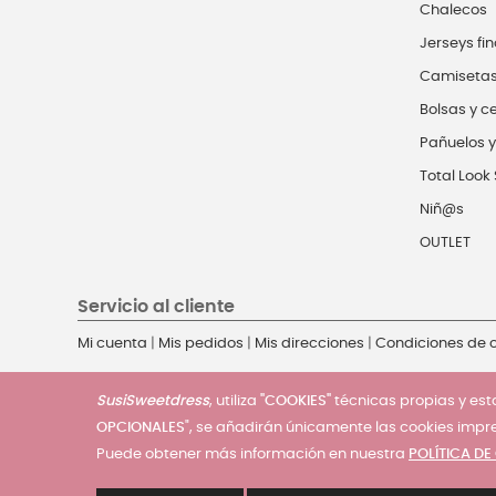
Chalecos
Jerseys fin
Camiseta
Bolsas y c
Pañuelos y
Total Look 
Niñ@s
OUTLET
Servicio al cliente
Mi cuenta
|
Mis pedidos
|
Mis direcciones
|
Condiciones de
SusiSweetdress
, utiliza
"COOKIES"
técnicas propias y esta
OPCIONALES
", se añadirán únicamente las cookies impr
Puede obtener más información en nuestra
POLÍTICA DE
© 2025 - SusiSweetdress. Derechos Reservados