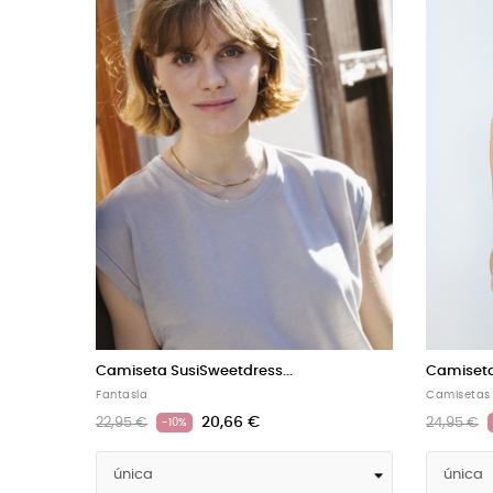
Camiseta SusiSweetdress...
Camiseta
Fantasía
Fantasía
20,66 €
22,95 €
22,95 €
-10%