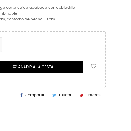
ga corta caída acabada con dobladillo
mbinable
 cm, contorno de pecho 110 cm
AÑADIR A LA CESTA
Compartir
Tuitear
Pinterest