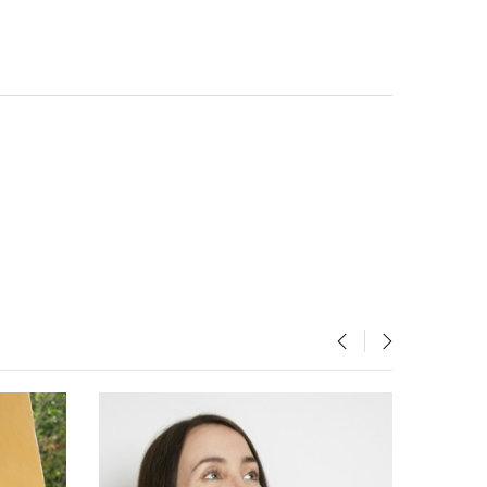
‹
›
NUEVO
NUEVO