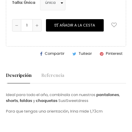
Talla: Única
AÑADIR A LA CESTA
Compartir
Tuitear
Pinterest
Descripción
Referencia
Ideal para todo el año, combínala con nuestros
pantalones
,
shorts
,
faldas
y
chaquetas
SusiSweetdress
Para que tengas una orientación, Irina mide 1,73cm