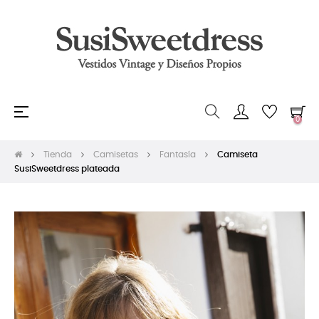
Navegación
☰
0
de
palanca
Tienda
Camisetas
Fantasía
Camiseta
SusiSweetdress plateada