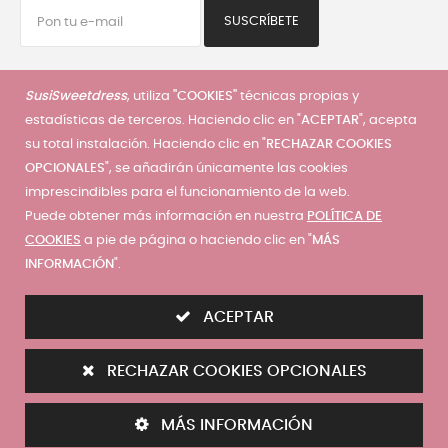
SUSCRÍBETE
He leído y acepto la
política de privacidad
SusiSweetdress
, utiliza
"COOKIES"
técnicas propias y
estadísticas de terceros. Haciendo clic en "
ACEPTAR
", acepta
su total instalación. Haciendo clic en "
RECHAZAR COOKIES
Servicio al cliente
OPCIONALES
", se añadirán únicamente las cookies
imprescindibles para el funcionamiento de la web.
Mi cuenta
|
Mis pedidos
|
Mis direcciones
|
Condiciones de
Puede obtener más información en nuestra
POLÍTICA DE
compra
|
Guía de tallas
|
Precios envios
|
Contáctanos
|
COOKIES
a pie de página o haciendo clic en "
MÁS
Términos y condiciones
|
Política de privacidad
|
Política de
INFORMACIÓN
".
cookies
ACEPTAR
RECHAZAR COOKIES OPCIONALES
© 2025 - SusiSweetdress. Derechos Reservados
MÁS INFORMACIÓN