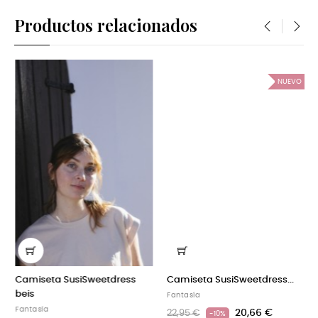
Productos relacionados
‹
›
NUEVO
NUEVO
Camiseta SusiSweetdress...
Camiseta básica...
Fantasía
Camisetas
20,66 €
20,66 €
22,95 €
22,95 €
-10%
-10%