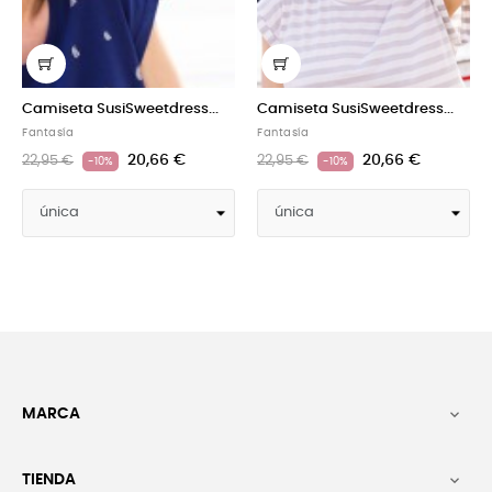
iseta SusiSweetdress...
Camiseta SusiSweetdress...
Camise
tasía
Fantasía
Fantasí
20,66 €
20,66 €
95 €
22,95 €
22,95 
-10%
-10%
MARCA

TIENDA
