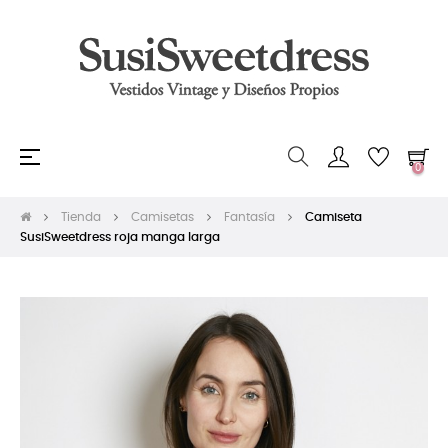
Navegación
☰
0
de
palanca
Tienda
Camisetas
Fantasía
Camiseta
SusiSweetdress roja manga larga