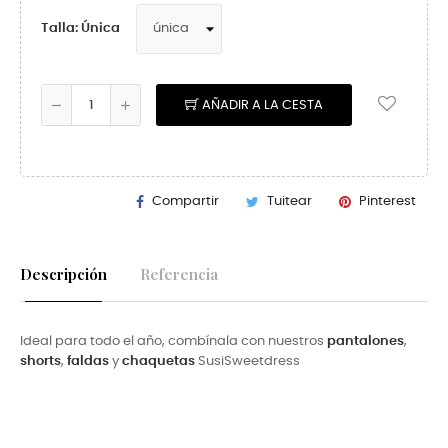
Talla: Única
AÑADIR A LA CESTA
Compartir
Tuitear
Pinterest
Descripción
Referencia
Ideal para todo el año, combínala con nuestros
pantalones
,
shorts
,
faldas
y
chaquetas
SusiSweetdress