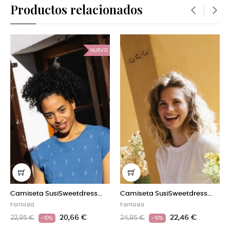
Productos relacionados
‹
›
NUEVO
amiseta SusiSweetdress...
Camiseta SusiSweetdress...
Cami
antasía
Fantasía
Fanta
20,66 €
22,46 €
2,95 €
24,95 €
22,9
-10%
-10%