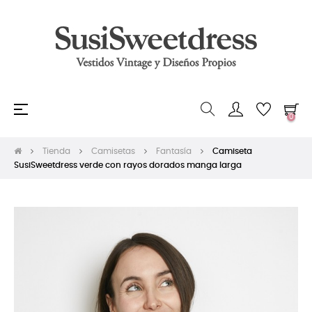
Navegación
☰
0
de
palanca
Tienda
Camisetas
Fantasía
Camiseta
SusiSweetdress verde con rayos dorados manga larga