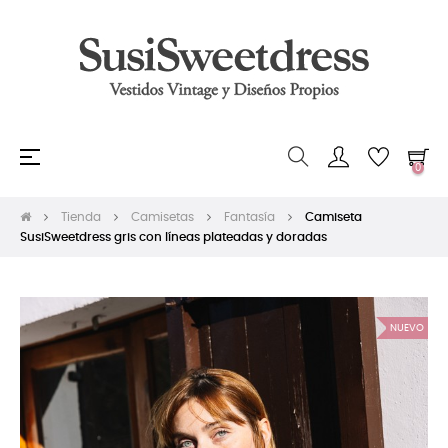
Navegación
☰
0
de
palanca
Tienda
Camisetas
Fantasía
Camiseta
SusiSweetdress gris con líneas plateadas y doradas
NUEVO