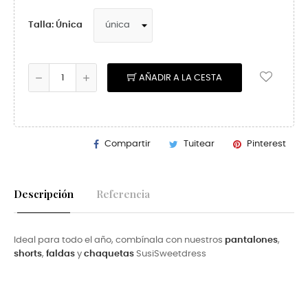
Talla: Única
AÑADIR A LA CESTA
Compartir
Tuitear
Pinterest
Descripción
Referencia
Ideal para todo el año, combínala con nuestros
pantalones
,
shorts
,
faldas
y
chaquetas
SusiSweetdress