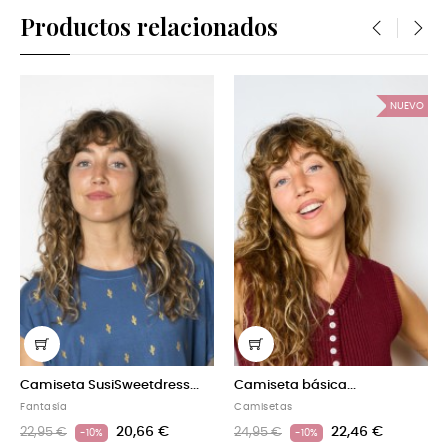
Productos relacionados
‹
›
NUEVO
Sweetdress...
Camiseta básica...
Camiseta SusiSwe
Camisetas
Fantasía
20,66 €
22,46 €
20
24,95 €
22,95 €
-10%
-10%