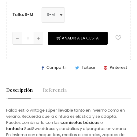
Talla: S-M
AÑADIR A LA CESTA
Compartir
Tuitear
Pinterest
Descripción
Referencia
Falda estilo vintage súper llevable tanto en invierno como en
verano. Recuerda que la cintura es elástica y se adapta.
Puedes combinarla con las
camisetas básicas
o
fantasía
SusiSweet
dress y sandalias y alpargatas en verano.
En invierno con
chaquetitas, medias o leotardos, zapatos de