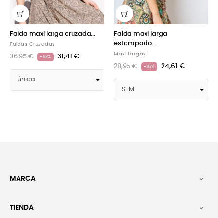
 maxi larga cruzada...
Falda maxi larga
Falda ma
estampado...
con...
 Cruzadas
Maxi Largas
Maxi Larg
31,41 €
 €
-15%
24,61 €
28,95 €
28,95 €
-15%
MARCA

TIENDA
