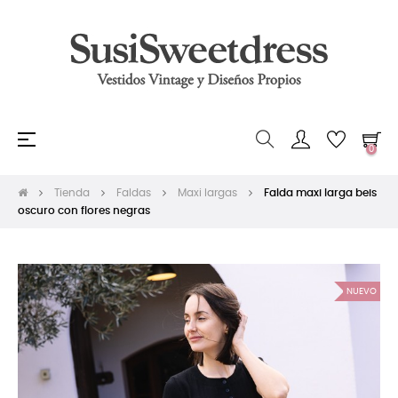
Navegación
☰
0
de
palanca
Tienda
Faldas
Maxi largas
Falda maxi larga beis
oscuro con flores negras
NUEVO