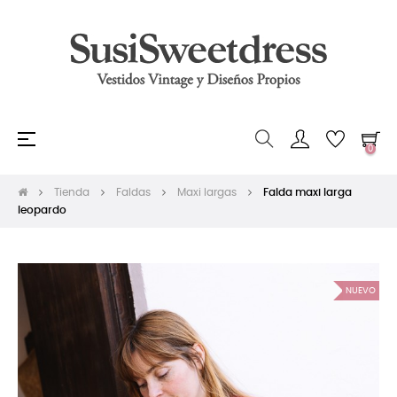
Navegación
☰
0
de
palanca
Tienda
Faldas
Maxi largas
Falda maxi larga
leopardo
NUEVO