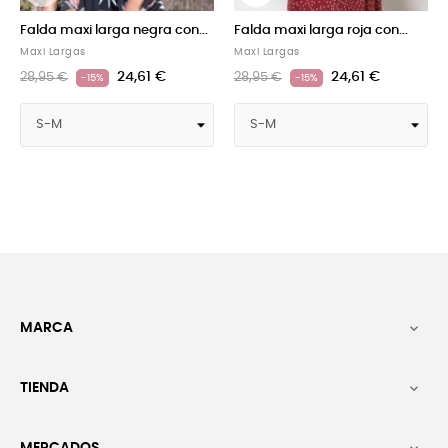
Falda maxi larga negra con...
Falda maxi larga roja con...
Fal
Maxi Largas
Maxi Largas
Max
24,61 €
24,61 €
28,95 €
28,95 €
42
-15%
-15%
MARCA

TIENDA
