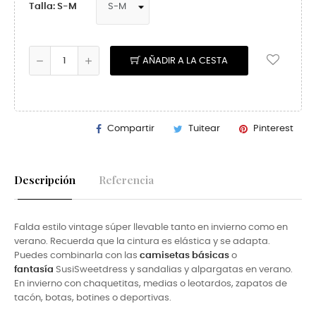
Talla: S-M
AÑADIR A LA CESTA
Compartir
Tuitear
Pinterest
Descripción
Referencia
Falda estilo vintage súper llevable tanto en invierno como en
verano. Recuerda que la cintura es elástica y se adapta.
Puedes combinarla con las
camisetas básicas
o
fantasía
SusiSweet
dress y sandalias y alpargatas en verano.
En invierno con
chaquetitas, medias o leotardos, zapatos de
tacón, botas, botines o deportivas.