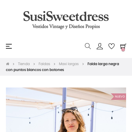
Navegación
☰
0
de
palanca
Tienda
Faldas
Maxi largas
Falda larga negra
con puntos blancos con botones
NUEVO