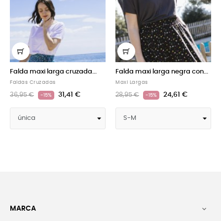
ga cruzada...
Falda maxi larga negra con...
Falda maxi larga 
Maxi Largas
Maxi Largas
31,41 €
24,61 €
24
28,95 €
28,95 €
-15%
-15%
MARCA
