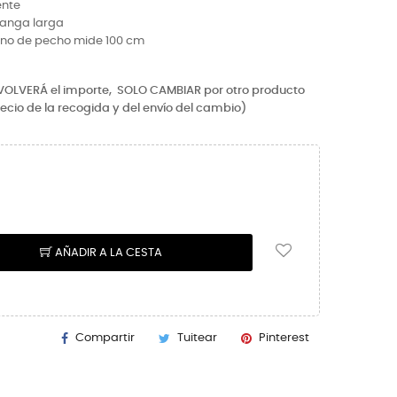
ente
Manga larga
orno de pecho mide 100 cm
EVOLVERÁ el importe,
SOLO CAMBIAR por otro producto
recio de la recogida y del envío del cambio)
AÑADIR A LA CESTA
Compartir
Tuitear
Pinterest