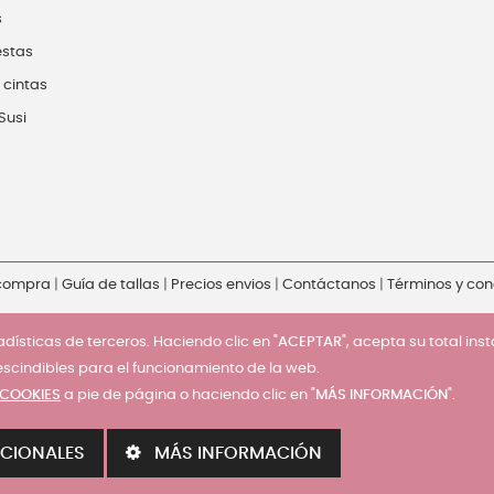
s
estas
 cintas
Susi
 compra
|
Guía de tallas
|
Precios envios
|
Contáctanos
|
Términos y con
dísticas de terceros. Haciendo clic en "
ACEPTAR
", acepta su total ins
escindibles para el funcionamiento de la web.
 COOKIES
a pie de página o haciendo clic en "
MÁS INFORMACIÓN
".
CIONALES
MÁS INFORMACIÓN