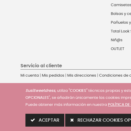
Camiseta
Bolsas y c
Pañuelos y
Total Look 
Niñ@s
OUTLET
Servicio al cliente
Mi cuenta
|
Mis pedidos
|
Mis direcciones
|
Condiciones de
SusiSweetdress
, utiliza
"COOKIES"
técnicas propias y esta
OPCIONALES
", se añadirán únicamente las cookies impr
Puede obtener más información en nuestra
POLÍTICA DE
© 2025 - SusiSweetdress. Derechos Reservados
ACEPTAR
RECHAZAR COOKIES OP