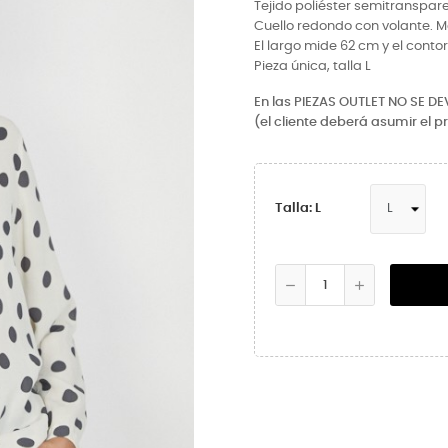
Tejido poliéster semitranspar
Cuello redondo con volante. 
El largo mide 62 cm y el cont
Pieza única, talla L
En las PIEZAS OUTLET NO SE D
(el cliente deberá asumir el p
Talla: L