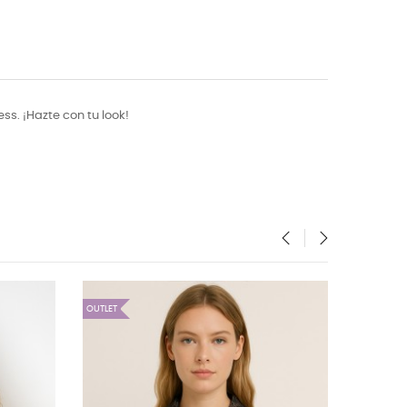
s. ¡Hazte con tu look!
‹
›
OUTLET
OUTLET