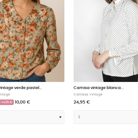
 vintage marrón...
Camisa vintage azul con...
 Vintage
Camisas Vintage
10,00 €
10,00 €
€
24,95 €
-14,95 €
-14,95 €