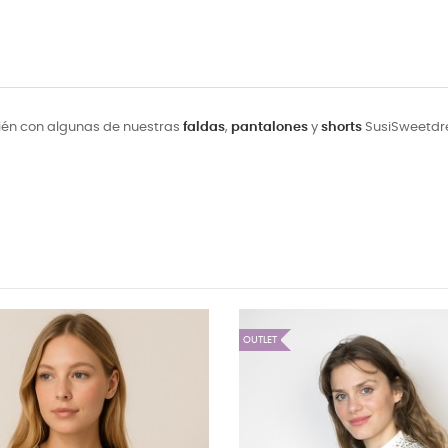
ién con algunas de nuestras
faldas
,
pantalones
y
shorts
SusiSweetdres
OUTLET