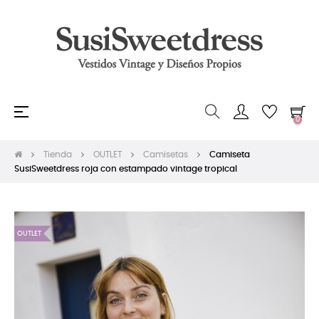
Navegación
☰
0
de
palanca
Tienda
OUTLET
Camisetas
Camiseta
SusiSweetdress roja con estampado vintage tropical
OUTLET