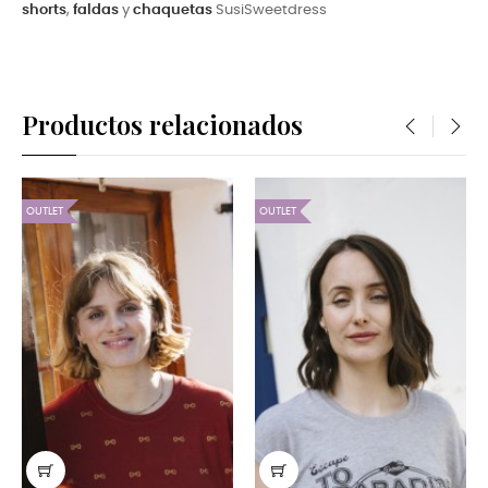
shorts
,
faldas
y
chaquetas
SusiSweetdress
Productos relacionados
‹
›
OUTLET
OUTLET