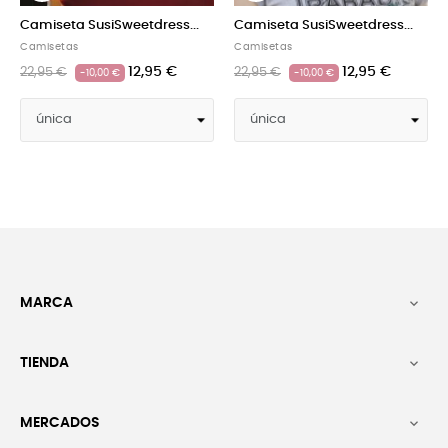
eta SusiSweetdress...
Camiseta SusiSweetdress...
Camiseta
etas
Camisetas
Camisetas
12,95 €
12,95 €
 €
22,95 €
22,95 €
-10,00 €
-10,00 €
MARCA

TIENDA

MERCADOS
