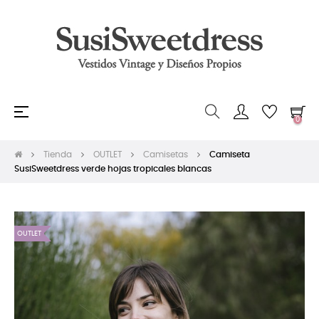
Navegación
☰
0
de
palanca
Tienda
OUTLET
Camisetas
Camiseta
SusiSweetdress verde hojas tropicales blancas
OUTLET