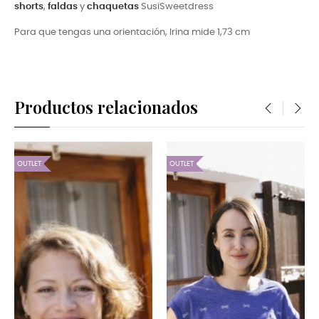
shorts
,
faldas
y
chaquetas
SusiSweetdress
Para que tengas una orientación, Irina mide 1,73 cm
Productos relacionados
‹
›
OUTLET
OUTLET