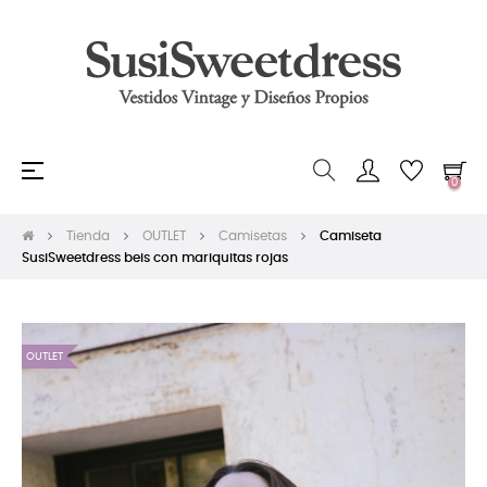
Navegación
☰
0
de
palanca
Tienda
OUTLET
Camisetas
Camiseta
SusiSweetdress beis con mariquitas rojas
OUTLET