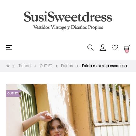
Navegación
☰
0
de
palanca
Tienda
OUTLET
Faldas
Falda mini roja escocesa
OUTLET