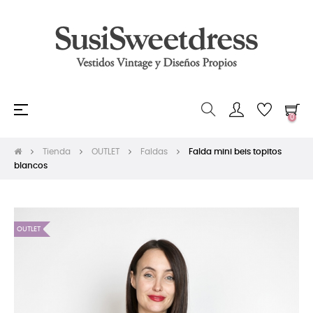
Navegación
☰
0
de
palanca
Tienda
OUTLET
Faldas
Falda mini beis topitos
blancos
OUTLET