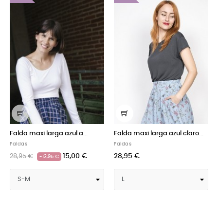
maxi larga azul a...
Falda maxi larga azul claro...
Falda mid
Faldas
Faldas
15,00 €
28,95 €
 €
22,95 €
-13,95 €