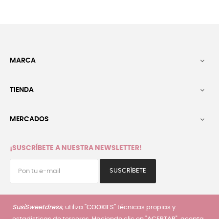
MARCA

TIENDA

MERCADOS

¡SUSCRÍBETE A NUESTRA NEWSLETTER!
SUSCRÍBETE
He leído y acepto la
política de privacidad
SusiSweetdress
, utiliza
"COOKIES"
técnicas propias y