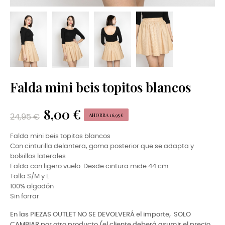
Falda mini beis topitos blancos
8,00 €
AHORRA 16,95 €
24,95 €
Falda mini beis topitos blancos
Con cinturilla delantera, goma posterior que se adapta y
bolsillos laterales
Falda con ligero vuelo. Desde cintura mide 44 cm
Talla S/M y L
100% algodón
Sin forrar
En las PIEZAS OUTLET NO SE DEVOLVERÁ el importe,
SOLO
CAMBIAR por otro producto (el cliente deberá asumir el precio