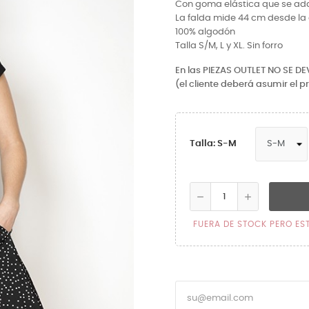
Con goma elástica que se adap
La falda mide 44 cm desde la 
100% algodón
Talla S/M, L y XL. Sin forro
En las PIEZAS OUTLET NO SE D
(el cliente deberá asumir el p
Talla: S-M
FUERA DE STOCK PERO ES