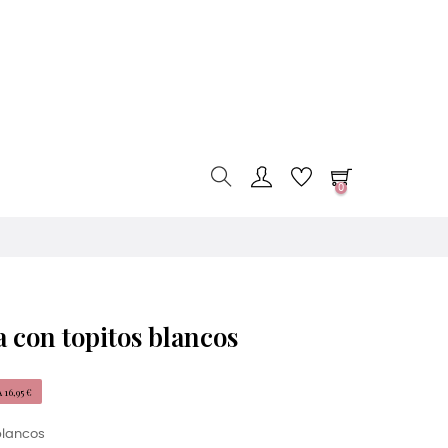
0
 con topitos blancos
16,95 €
blancos