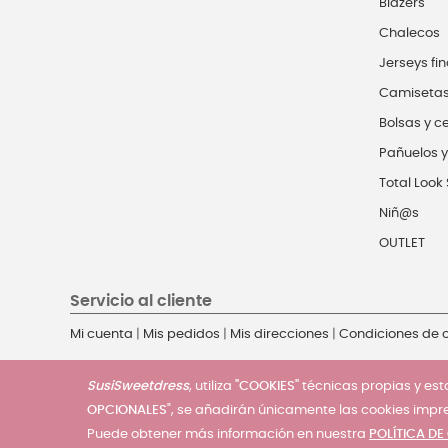
Blazers
Chalecos
Jerseys fin
Camiseta
Bolsas y c
Pañuelos y
Total Look 
Niñ@s
OUTLET
Servicio al cliente
Mi cuenta
|
Mis pedidos
|
Mis direcciones
|
Condiciones de
SusiSweetdress
, utiliza
"COOKIES"
técnicas propias y esta
OPCIONALES
", se añadirán únicamente las cookies impr
Puede obtener más información en nuestra
POLÍTICA DE