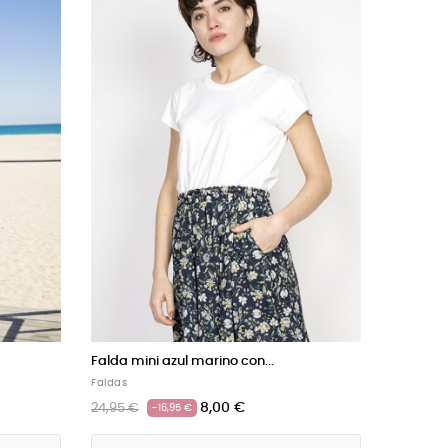
a...
Falda larga anaranjada con...
Faldas
€
15,00 €
28,95 €
-13,95 €