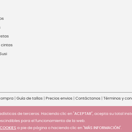
os
s
estas
 cintas
Susi
 compra
|
Guía de tallas
|
Precios envios
|
Contáctanos
|
Términos y con
dísticas de terceros. Haciendo clic en "
ACEPTAR
", acepta su total ins
escindibles para el funcionamiento de la web.
 COOKIES
a pie de página o haciendo clic en "
MÁS INFORMACIÓN
".