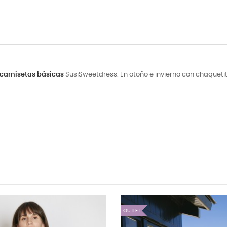
camisetas básicas
SusiSweet
dress. En otoño e invierno con
chaquetit
OUTLET
OUTLET