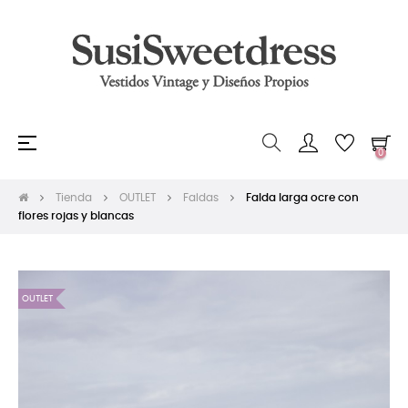
Navegación
☰
0
de
palanca
Tienda
OUTLET
Faldas
Falda larga ocre con
flores rojas y blancas
OUTLET