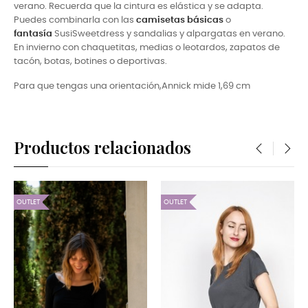
verano. Recuerda que la cintura es elástica y se adapta.
Puedes combinarla con las
camisetas básicas
o
fantasía
SusiSweet
dress y sandalias y alpargatas en verano.
En invierno con
chaquetitas, medias o leotardos, zapatos de
tacón, botas, botines o deportivas.
Para que tengas una orientación,Annick
mide 1,69 cm
Productos relacionados
‹
›
OUTLET
OUTLET