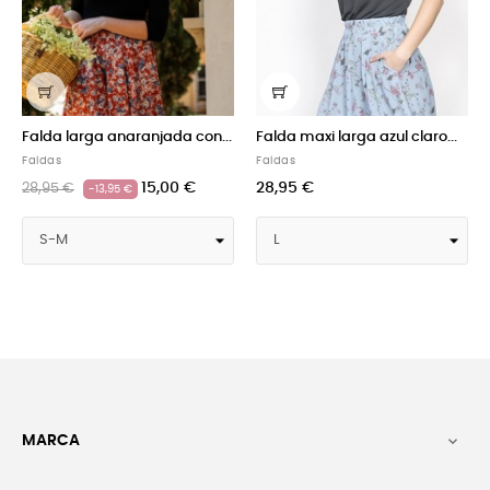
Falda maxi larga azul claro...
Falda mini negra...
Faldas
Faldas
28,95 €
8,00 €
24,95 €
-16,95 €
MARCA
