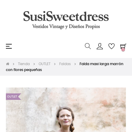
Navegación
☰
0
de
palanca
Tienda
OUTLET
Faldas
Falda maxi larga marrón
con flores pequeñas
OUTLET