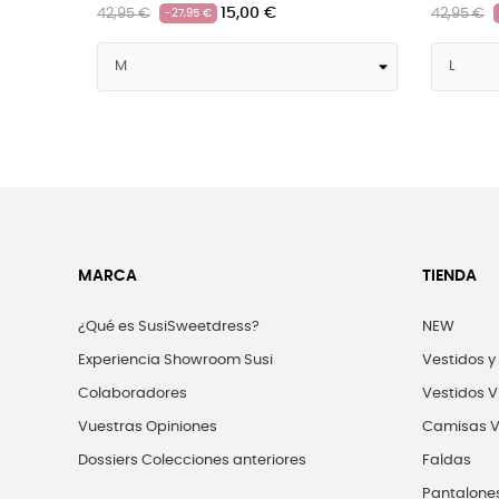
00 €
15,00 €
42,95 €
-27,95 €
MARCA
TIENDA
¿Qué es SusiSweetdress?
NEW
Experiencia Showroom Susi
Vestidos y
Colaboradores
Vestidos V
Vuestras Opiniones
Camisas V
Dossiers Colecciones anteriores
Faldas
Pantalone