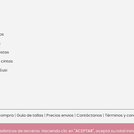
os
s
estas
 cintas
Susi
 compra
|
Guía de tallas
|
Precios envios
|
Contáctanos
|
Términos y con
dísticas de terceros. Haciendo clic en "
ACEPTAR
", acepta su total ins