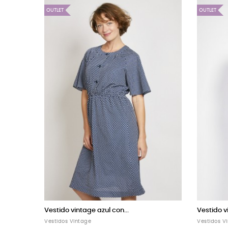
OUTLET
ian...
Vestido vintage negro con...
Vestidos Vintage