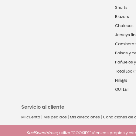
Shorts
Blazers
Chalecos
Jerseys fin
Camiseta
Bolsas y c
Pañuelos y
Total Look 
Niñ@s
OUTLET
Servicio al cliente
Mi cuenta
|
Mis pedidos
|
Mis direcciones
|
Condiciones de
SusiSweetdress
, utiliza
"COOKIES"
técnicas propias y esta