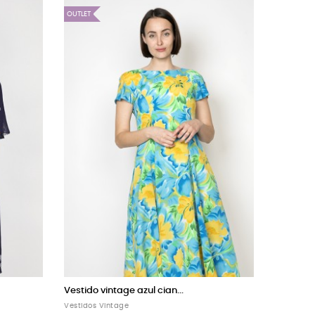
OUTLET
uadros
Vestido vintage violeta con...
Vestidos Vintage