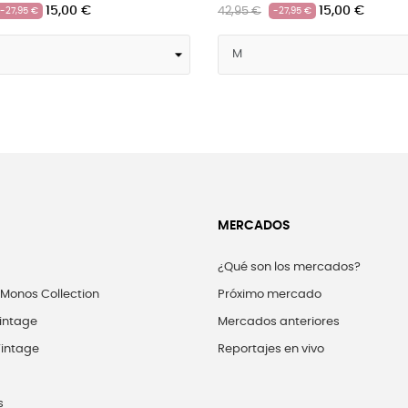
15,00 €
15
42,95 €
42,95 €
-27,95 €
-27,95 €
MERCADOS
¿Qué son los mercados?
 Monos Collection
Próximo mercado
intage
Mercados anteriores
intage
Reportajes en vivo
s