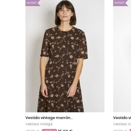
OUTLET
curo...
Vestido vintage marrón con...
Vestidos Vintage