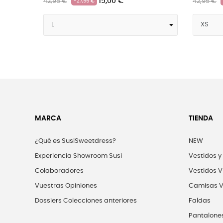
0 €
15,00 €
42,95 €
-27,95 €
MARCA
TIENDA
¿Qué es SusiSweetdress?
NEW
Experiencia Showroom Susi
Vestidos y
Colaboradores
Vestidos V
Vuestras Opiniones
Camisas V
Dossiers Colecciones anteriores
Faldas
Pantalone