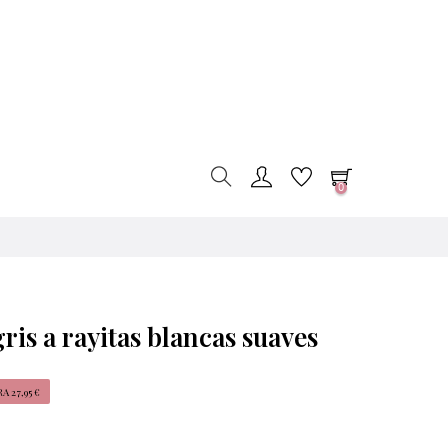
0
ris a rayitas blancas suaves
 27,95 €