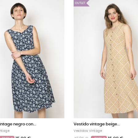
OUTLET
OUTLET
Vestido vintage negro con...
Vestido vintage beige 
Vestidos Vintage
Vestidos Vintage