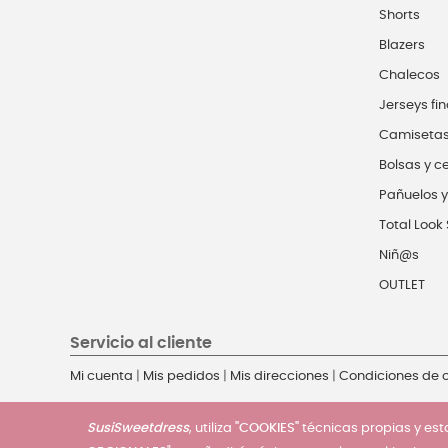
Shorts
Blazers
Chalecos
Jerseys fin
Camiseta
Bolsas y c
Pañuelos y
Total Look 
Niñ@s
OUTLET
Servicio al cliente
Mi cuenta
|
Mis pedidos
|
Mis direcciones
|
Condiciones de
SusiSweetdress
, utiliza
"COOKIES"
técnicas propias y esta