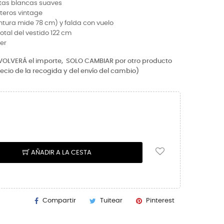
itas blancas suaves
teros vintage
cintura mide 78 cm) y falda con vuelo
otal del vestido 122 cm
ter
EVOLVERÁ el importe,
SOLO CAMBIAR por otro producto
recio de la recogida y del envío del cambio)
AÑADIR A LA CESTA
Compartir
Tuitear
Pinterest