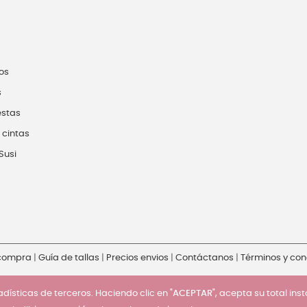
os
s
estas
 cintas
Susi
 compra
|
Guía de tallas
|
Precios envios
|
Contáctanos
|
Términos y con
dísticas de terceros. Haciendo clic en "
ACEPTAR
", acepta su total ins