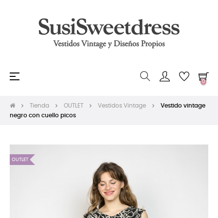
Navegación
☰
0
de
palanca
Tienda
OUTLET
Vestidos Vintage
Vestido vintage
negro con cuello picos
OUTLET