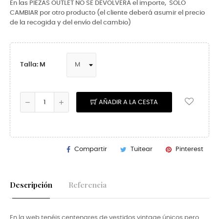
En las PIEZAS OUTLET NO SE DEVOLVERÁ el importe,
SOLO
CAMBIAR por otro producto (el cliente deberá asumir el precio
de la recogida y del envío del cambio)
Talla: M
AÑADIR A LA CESTA
Compartir
Tuitear
Pinterest
Descripción
Referencia
En la web tenéis centenares de vestidos vintage únicos pero