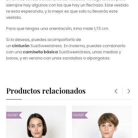
siempre hay algunos con los que hay un flechazo. Este vestido
te esta esperando, y lo mejor es que solo tu llevarás este
vestido.
Para que tengas una orientación, Irina mide 1,73 cm.
Si lo deseas, puedes acompañarlo de
un
cinturón
SusiSweetdress. En invierno, puedes combinarlo
con una
camiseta básica
SusiSweetdress, unas medias y
botas, y en verano con unas sandalias o alpargatas.
Productos relacionados
‹
›
LET
OUTLET
OUTLET