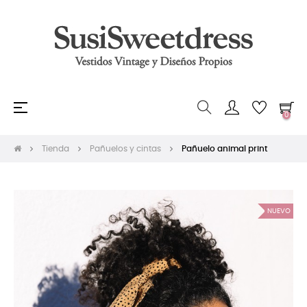
Navegación
☰
0
de
palanca
Tienda
Pañuelos y cintas
Pañuelo animal print
NUEVO