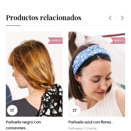
Productos relacionados
‹
›
NUEVO
NUEVO
lo negro con
Pañuelo azul con flores...
Pañuelo a
nes...
Pañuelos Y Cintas
Pañuelos Y