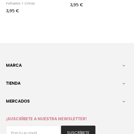
os Y Cintas
3,95 €
3,95 €
€
MARCA

TIENDA

MERCADOS

¡SUSCRÍBETE A NUESTRA NEWSLETTER!
SUSCRÍBETE