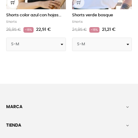
ul con hojas...
Shorts verde bosque
Shorts color negro
Shorts
Shorts
22,91 €
21,21 €
21
24,95 €
24,95 €
-15%
-15%
MARCA

TIENDA
