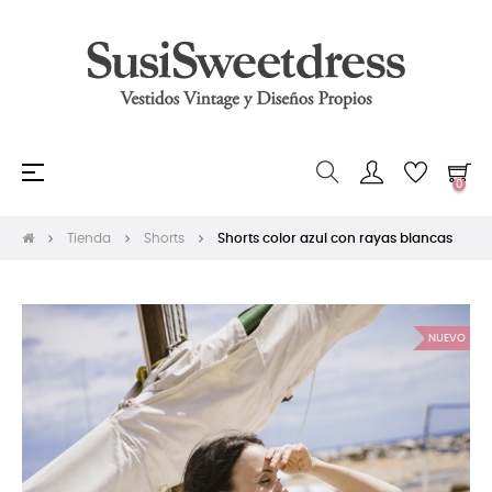
Navegación
☰
0
de
palanca
Tienda
Shorts
Shorts color azul con rayas blancas
NUEVO