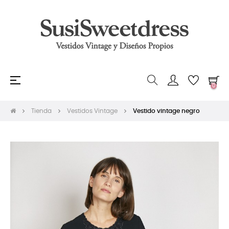
Navegación
☰
0
de
palanca
Tienda
Vestidos Vintage
Vestido vintage negro