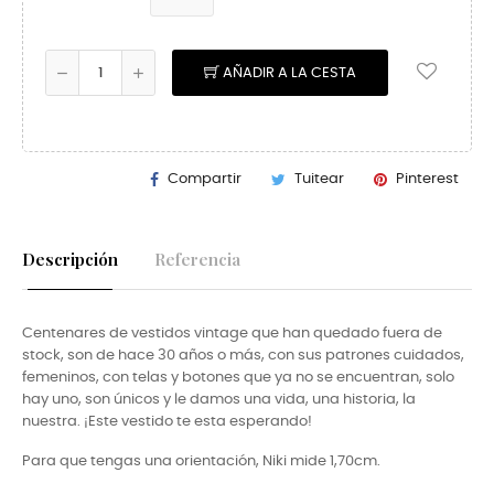
AÑADIR A LA CESTA
Compartir
Tuitear
Pinterest
Descripción
Referencia
Centenares de vestidos vintage que han quedado fuera de
stock, son de hace 30 años o más, con sus patrones cuidados,
femeninos, con telas y botones que ya no se encuentran, solo
hay uno, son únicos y le damos una vida, una historia, la
nuestra. ¡Este vestido te esta esperando!
Para que tengas una orientación, Niki mide 1,70cm.