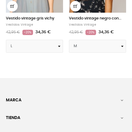
Vestido vintage gris vichy
Vestido vintage negro con...
Ves
Vestidos Vintage
Vestidos Vintage
Ves
34,36 €
34,36 €
42,95 €
42,95 €
42
-20%
-20%
MARCA

TIENDA
